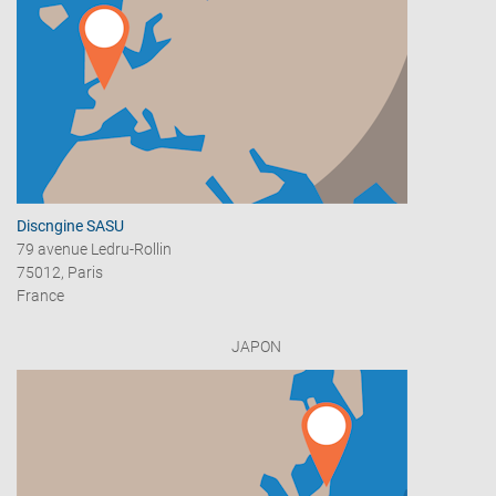
Discngine SASU
79 avenue Ledru-Rollin
75012, Paris
France
JAPON