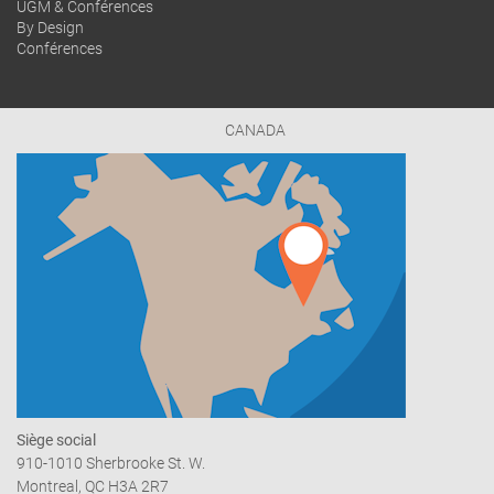
UGM & Conférences
By Design
Conférences
CANADA
Siège social
910-1010 Sherbrooke St. W.
Montreal, QC H3A 2R7