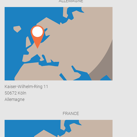
ALLEMAGNE
Kaiser-Wilhelm-Ring 11
50672 Köln
Allemagne
FRANCE